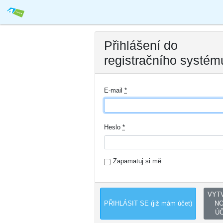
Přihlášení do
registračního systém
E-mail
*
Heslo
*
Zapamatuj si mě
VYT
N
Ú